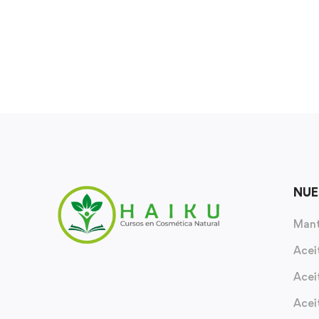
NUE
Mant
Acei
Acei
Acei