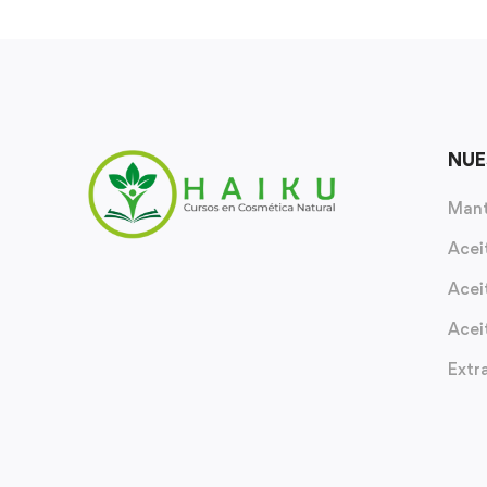
NUE
Mant
Acei
Acei
Acei
Extr