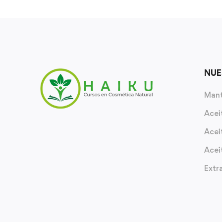
NUE
Mant
Acei
Acei
Acei
Extr