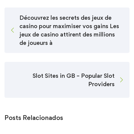
Découvrez les secrets des jeux de
casino pour maximiser vos gains Les
jeux de casino attirent des millions
de joueurs à
Slot Sites in GB – Popular Slot
Providers
Posts Relacionados