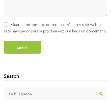
Guardar mi nombre, correo electrónico y sitio web en
este navegador para la próxima vez que haga un comentario.
Search