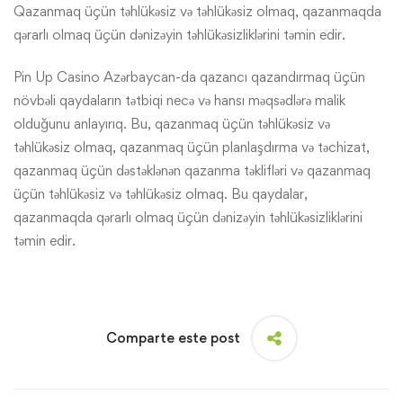
Qazanmaq üçün təhlükəsiz və təhlükəsiz olmaq, qazanmaqda
qərarlı olmaq üçün dənizəyin təhlükəsizliklərini təmin edir.
Pin Up Casino Azərbaycan-da qazancı qazandırmaq üçün
növbəli qaydaların tətbiqi necə və hansı məqsədlərə malik
olduğunu anlayırıq. Bu, qazanmaq üçün təhlükəsiz və
təhlükəsiz olmaq, qazanmaq üçün planlaşdırma və təchizat,
qazanmaq üçün dəstəklənən qazanma təklifləri və qazanmaq
üçün təhlükəsiz və təhlükəsiz olmaq. Bu qaydalar,
qazanmaqda qərarlı olmaq üçün dənizəyin təhlükəsizliklərini
təmin edir.
Comparte este post